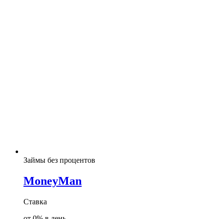
Займы без процентов
MoneyMan
Ставка
от 0% в день