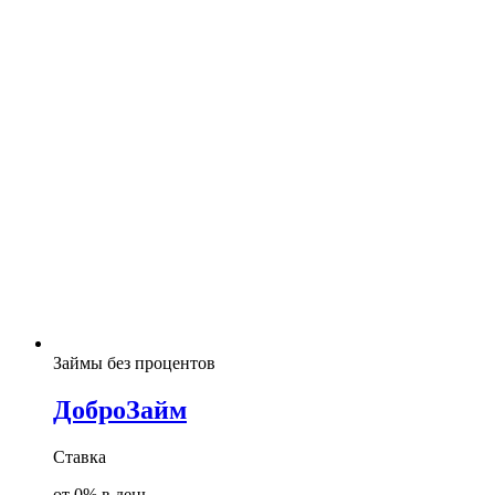
Займы без процентов
ДоброЗайм
Ставка
от 0% в день