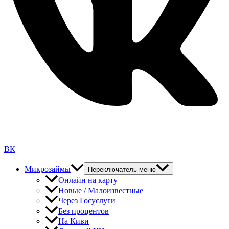
ВК
Микрозаймы
Переключатель меню
Онлайн на карту
Новые / Малоизвестные
Через Госуслуги
Без процентов
На Киви